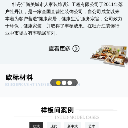
牡丹江尚美城市人家装饰设计工程有限公司于2011年落
店内标准佩戴口罩定时杀毒，共抗疫情，防患于未
户牡丹江，是一家全国直营性装饰公司，自公司成立以来
本着为客户营造“健康家居，健康生活”服务宗旨，公司致力
然，
于环保，健康家装，并取得了丰硕成果。在牡丹江装饰行
业中市场占有率稳居前列。
专享量身定做设计
签单享重磅豪礼
专业大宅设计、高端设计、高端施工、一线城市品
质、
健康 环保 品质 绿色 装修
牡丹江城市人家 十年耕耘 更懂丹江 更懂你
1
2
2020年，工艺材料升级“更环保、更健康、性价比
欧式
现代
新中式
艺术