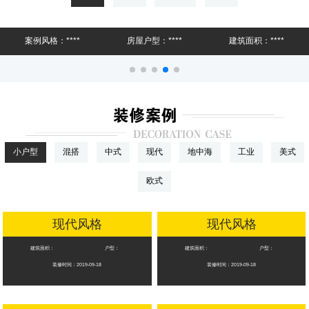
店内标准佩戴口罩定时杀毒，共抗疫情，防患于未
案例风格：****
房屋户型：****
建筑面积：****
然，
专享量身定做设计
小户型
混搭
中式
现代
地中海
工业
美式
欧式
现代风格
现代风格
建筑面积：
户型：
建筑面积：
户型：
装修时间：2019-09-18
装修时间：2019-09-18