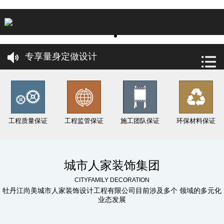
店内标准佩戴口罩定时杀毒，共抗疫情，防患于未
然，
专享量身定做设计
签单享重磅豪礼
专业大宅设计、高端设计、高端施工、一线城市品
工程质量保证
工程监管保证
施工团队保证
环保材料保证
质、
健康 环保 品质 绿色 装修
城市人家装饰集团
CITYFAMILY DECORATION
牡丹江城市人家 十年耕耘 更懂丹江 更懂你
牡丹江尚美城市人家装饰设计工程有限公司目前涉及多个 领域的多元化
业态发展
2020年，工艺材料升级“更环保、更健康、性价比