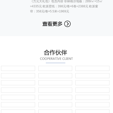
《万元大礼包》包含内容 菲林格尔地板：289/㎡×15㎡
=4335元 欧派壁纸：398元/卷×6卷=2388元 欧派窗
帘：358元/卷×5.5米=1969元