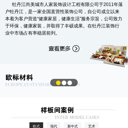
牡丹江尚美城市人家装饰设计工程有限公司于2011年落
牡丹江城市人家 十年耕耘 更懂丹江 更懂你
户牡丹江，是一家全国直营性装饰公司，自公司成立以来
本着为客户营造“健康家居，健康生活”服务宗旨，公司致力
2020年，工艺材料升级“更环保、更健康、性价比
于环保，健康家装，并取得了丰硕成果。在牡丹江装饰行
业中市场占有率稳居前列。
店内标准佩戴口罩定时杀毒，共抗疫情，防患于未
然，
专享量身定做设计
签单享重磅豪礼
专业大宅设计、高端设计、高端施工、一线城市品
质、
1
2
健康 环保 品质 绿色 装修
欧式
现代
新中式
艺术