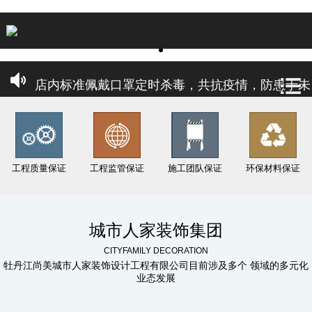
牡丹江城市人家 十年耕耘 更懂丹江 更懂你
2020年，工艺材料升级“更环保、更健康、性价比
店内标准佩戴口罩定时杀毒，共抗疫情，防患于未
然，
专享量身定做设计
工程质量保证
工程监管保证
施工团队保证
环保材料保证
签单享重磅豪礼
专业大宅设计、高端设计、高端施工、一线城市品
城市人家装饰集团
CITYFAMILY DECORATION
质、
牡丹江尚美城市人家装饰设计工程有限公司目前涉及多个 领域的多元化
业态发展
健康 环保 品质 绿色 装修