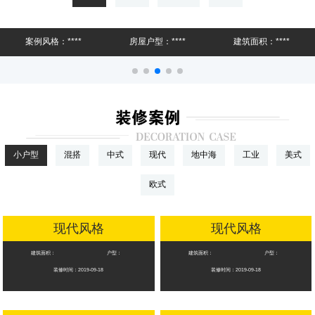
牡丹江城市人家 十年耕耘 更懂丹江 更懂你
案例风格：****
房屋户型：****
建筑面积：****
2020年，工艺材料升级“更环保、更健康、性价比
店内标准佩戴口罩定时杀毒，共抗疫情，防患于未
然，
小户型
混搭
中式
现代
地中海
工业
美式
专享量身定做设计
欧式
现代风格
现代风格
建筑面积：
户型：
建筑面积：
户型：
装修时间：2019-09-18
装修时间：2019-09-18