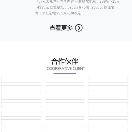
《万元大礼包》包含内容 菲林格尔地板：289/㎡×15㎡
=4335元 欧派壁纸：398元/卷×6卷=2388元 欧派窗
帘：358元/卷×5.5米=1969元