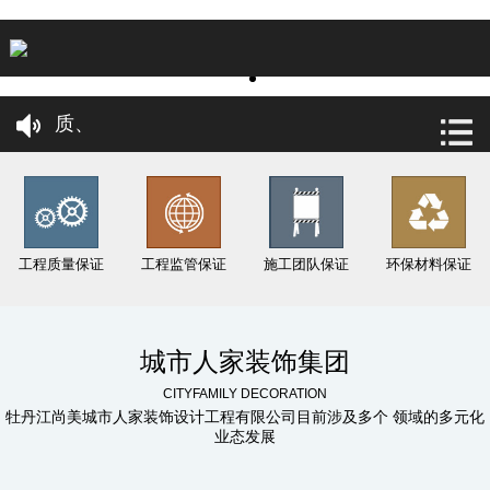
签单享重磅豪礼
专业大宅设计、高端设计、高端施工、一线城市品
质、
健康 环保 品质 绿色 装修
牡丹江城市人家 十年耕耘 更懂丹江 更懂你
工程质量保证
工程监管保证
施工团队保证
环保材料保证
2020年，工艺材料升级“更环保、更健康、性价比
店内标准佩戴口罩定时杀毒，共抗疫情，防患于未
城市人家装饰集团
CITYFAMILY DECORATION
然，
牡丹江尚美城市人家装饰设计工程有限公司目前涉及多个 领域的多元化
业态发展
专享量身定做设计