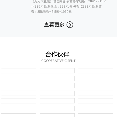
《万元大礼包》包含内容 菲林格尔地板：289/㎡×15㎡
=4335元 欧派壁纸：398元/卷×6卷=2388元 欧派窗
帘：358元/卷×5.5米=1969元