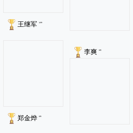
王继军
10年
李爽
6年
郑金烨
6年