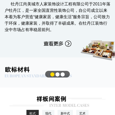
牡丹江尚美城市人家装饰设计工程有限公司于2011年落
签单享重磅豪礼
户牡丹江，是一家全国直营性装饰公司，自公司成立以来
本着为客户营造“健康家居，健康生活”服务宗旨，公司致力
专业大宅设计、高端设计、高端施工、一线城市品
于环保，健康家装，并取得了丰硕成果。在牡丹江装饰行
业中市场占有率稳居前列。
质、
健康 环保 品质 绿色 装修
牡丹江城市人家 十年耕耘 更懂丹江 更懂你
2020年，工艺材料升级“更环保、更健康、性价比
店内标准佩戴口罩定时杀毒，共抗疫情，防患于未
然，
1
2
专享量身定做设计
欧式
现代
新中式
艺术