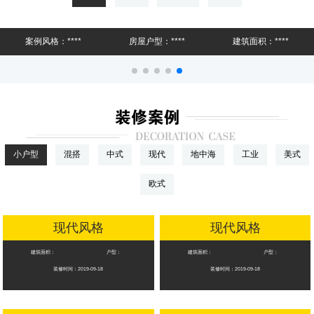
签单享重磅豪礼
案例风格：****
房屋户型：****
建筑面积：****
专业大宅设计、高端设计、高端施工、一线城市品
质、
健康 环保 品质 绿色 装修
小户型
混搭
中式
现代
地中海
工业
美式
牡丹江城市人家 十年耕耘 更懂丹江 更懂你
欧式
2020年，工艺材料升级“更环保、更健康、性价比
现代风格
现代风格
店内标准佩戴口罩定时杀毒，共抗疫情，防患于未
建筑面积：
户型：
建筑面积：
户型：
装修时间：2019-09-18
装修时间：2019-09-18
然，
专享量身定做设计