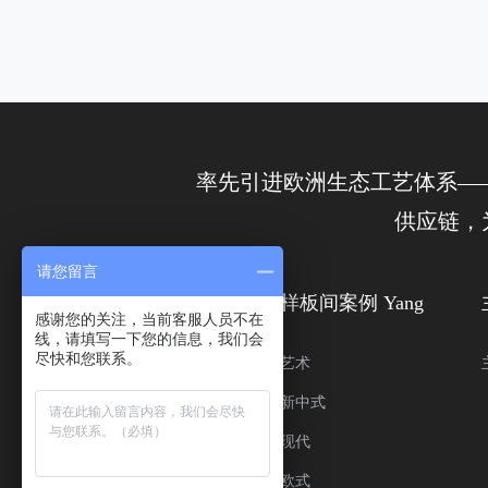
率先引进欧洲生态工艺体系—
供应链，
请您留言
装修案例 Zhuang
样板间案例 Yang
感谢您的关注，当前客服人员不在
线，请填写一下您的信息，我们会
尽快和您联系。
欧式
艺术
美式
新中式
工业
现代
地中海
欧式